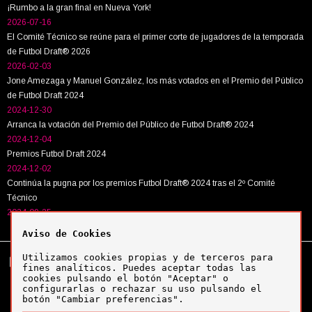
¡Rumbo a la gran final en Nueva York!
2026-07-16
El Comité Técnico se reúne para el primer corte de jugadores de la temporada
de Futbol Draft® 2026
2026-02-03
Jone Amezaga y Manuel González, los más votados en el Premio del Público
de Futbol Draft 2024
2024-12-30
Arranca la votación del Premio del Público de Futbol Draft® 2024
2024-12-04
Premios Futbol Draft 2024
2024-12-02
Continúa la pugna por los premios Futbol Draft® 2024 tras el 2º Comité
Técnico
2024-09-25
Aviso de Cookies
Utilizamos cookies propias y de terceros para
Tel:
+34 943 63 40 63
Política de cookies
fines analíticos. Puedes aceptar todas las
Política de privacidad
cookies pulsando el botón "Aceptar" o
Aviso legal
configurarlas o rechazar su uso pulsando el
botón "Cambiar preferencias".