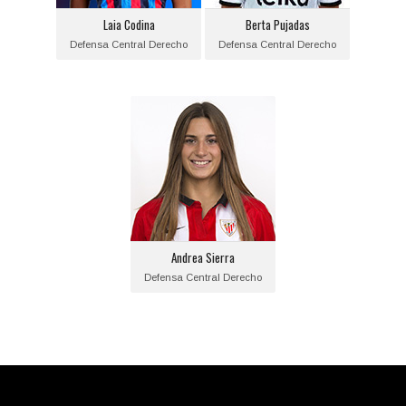
Equipo actual:
Equipo actual:
Laia Codina
Berta Pujadas
F.C. Barcelona
Valencia C.F.
Defensa Central Derecho
Defensa Central Derecho
Andrea Sierra
Posición:
Defensa Central Derecho
Fecha de nacimiento:
1998-08-15
Equipo actual:
Andrea Sierra
Athletic de Bilbao
Defensa Central Derecho