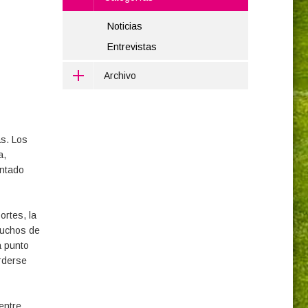
Noticias
Entrevistas
Archivo
as. Los
a,
entado
ortes, la
 muchos de
a punto
erderse
entre