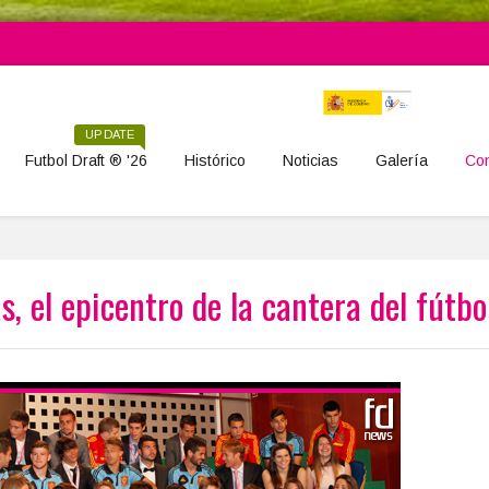
UPDATE
Futbol Draft ® '26
Histórico
Noticias
Galería
Con
s, el epicentro de la cantera del fútbo