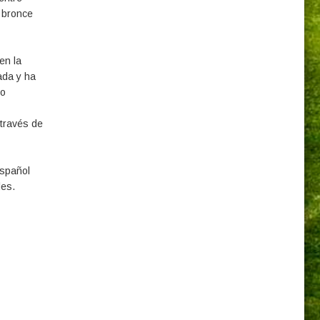
e bronce
en la
ada y ha
mo
 través de
español
les.