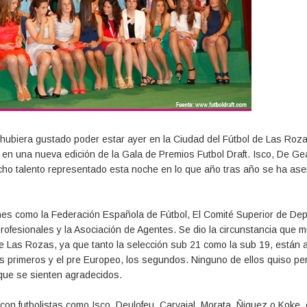
e hubiera gustado poder estar ayer en la Ciudad del Fútbol de Las Roz
a en una nueva edición de la Gala de Premios Futbol Draft. Isco, De Ge
ho talento representado esta noche en lo que año tras año se ha as
ones como la Federación Española de Fútbol, El Comité Superior de Dep
 Profesionales y la Asociación de Agentes. Se dio la circunstancia que
 Las Rozas, ya que tanto la selección sub 21 como la sub 19, están 
los primeros y el pre Europeo, los segundos. Ninguno de ellos quiso p
que se sienten agradecidos.
n futbolistas como Isco, Deulofeu, Carvajal, Morata, Ñiguez o Koke, 