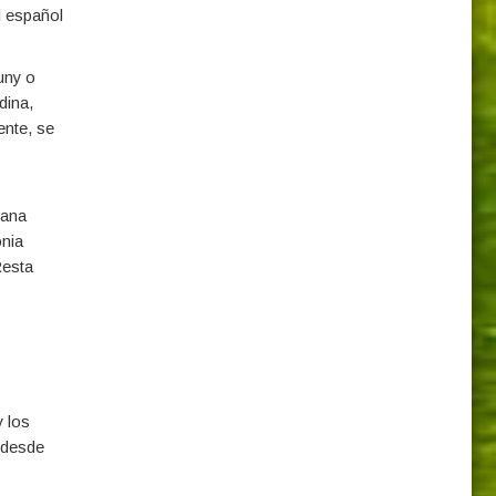
l español
uny o
dina,
ente, se
Lana
onia
Resta
y los
® desde