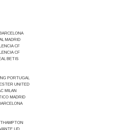
. BARCELONA
AL MADRID
LENCIA CF
LENCIA CF
EAL BETIS
ING PORTUGAL
ESTER UNITED
AC MILAN
TICO MADRID
BARCELONA
THAMPTON
VANTE UD