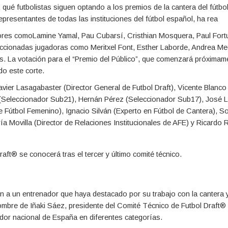
 qué futbolistas siguen optando a los premios de la cantera del fútbo
presentantes de todas las instituciones del fútbol español, ha rea
dores como
Lamine Yamal, Pau Cubarsí, Cristhian Mosquera, Paul Fort
leccionadas jugadoras como
Meritxel Font, Esther Laborde, Andrea Me
s. La votación para el “Premio del Público”, que comenzará próximam
do este corte.
Javier Lasagabaster (Director General de Futbol
Draft), Vicente Blanco
 (Seleccionador Sub21), Hernán Pérez (Seleccionador Sub17), José 
 Fútbol Femenino), Ignacio Silván (Experto en Fútbol de Cantera), S
Movilla (Director de Relaciones Institucionales de AFE) y Ricardo 
aft® se conocerá tras el tercer y último comité técnico.
n a un entrenador que haya destacado por su trabajo con la cantera 
 nombre de Iñaki Sáez, presidente del Comité Técnico de Futbol Draft
ador nacional de España en diferentes categorías.