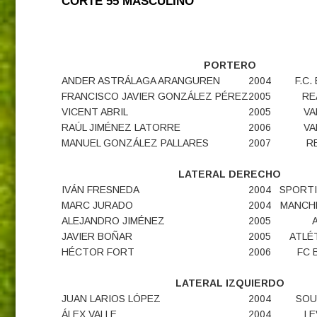
CORTE 55 MASCULINO
PORTERO
ANDER ASTRÁLAGA ARANGUREN
2004
F.C
FRANCISCO JAVIER GONZÁLEZ PÉREZ
2005
RE
VICENT ABRIL
2005
VA
RAÚL JIMÉNEZ LATORRE
2006
VA
MANUEL GONZÁLEZ PALLARES
2007
R
LATERAL DERECHO
IVÁN FRESNEDA
2004
SPORT
MARC JURADO
2004
MANCH
ALEJANDRO JIMÉNEZ
2005
JAVIER BOÑAR
2005
ATLÉ
HÉCTOR FORT
2006
FC 
LATERAL IZQUIERDO
JUAN LARIOS LÓPEZ
2004
SOU
ÁLEX VALLE
2004
LE