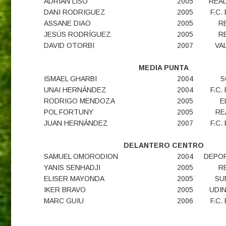
ADRIÁN LISO
2005
REA
DANI RODRIGUEZ
2005
F.C
ASSANE DIAO
2005
R
JESÚS RODRÍGUEZ
2005
R
DAVID OTORBI
2007
VAL
MEDIA PUNTA
ISMAEL GHARBI
2004
S
UNAI HERNÁNDEZ
2004
F.C
RODRIGO MENDOZA
2005
E
POL FORTUNY
2005
RE
JUAN HERNÁNDEZ
2007
F.C
DELANTERO CENTRO
SAMUEL OMORODION
2004
DEPOR
YANIS SENHADJI
2005
R
ELISER MAYONDA
2005
SU
IKER BRAVO
2005
UDIN
MARC GUIU
2006
F.C