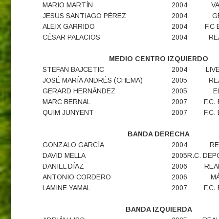
MARIO MARTÍN
2004
VA
JESÚS SANTIAGO PÉREZ
2004
G
ALEIX GARRIDO
2004
F.C
CÉSAR PALACIOS
2004
RE
MEDIO CENTRO IZQUIERDO
STEFAN BAJCETIC
2004
LIV
JOSÉ MARÍA ANDRÉS (CHEMA)
2005
RE
GERARD HERNÁNDEZ
2005
E
MARC BERNAL
2007
F.C
QUIM JUNYENT
2007
F.C
BANDA DERECHA
GONZALO GARCÍA
2004
RE
DAVID MELLA
2005
R.C. DE
DANIEL DÍAZ
2006
REA
ANTONIO CORDERO
2006
MÁ
LAMINE YAMAL
2007
F.C
BANDA IZQUIERDA