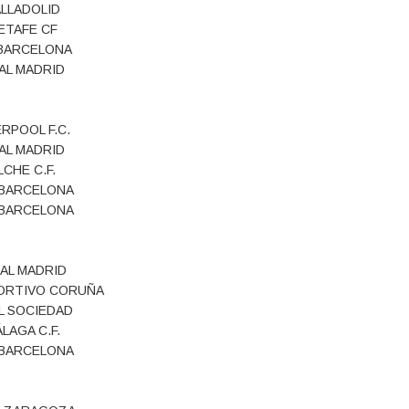
LLADOLID
ETAFE CF
 BARCELONA
AL MADRID
ERPOOL F.C.
AL MADRID
LCHE C.F.
. BARCELONA
. BARCELONA
AL MADRID
PORTIVO CORUÑA
L SOCIEDAD
LAGA C.F.
. BARCELONA