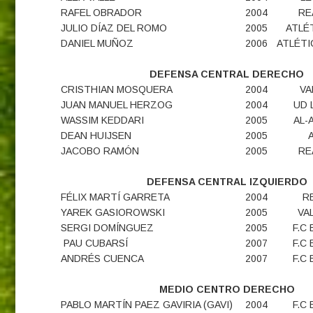
RAFEL OBRADOR
2004
RE
JULIO DÍAZ DEL ROMO
2005
ATLÉ
DANIEL MUÑOZ
2006
ATLÉTI
DEFENSA CENTRAL DERECHO
CRISTHIAN MOSQUERA
2004
VA
JUAN MANUEL HERZOG
2004
UD 
WASSIM KEDDARI
2005
AL-
DEAN HUIJSEN
2005
JACOBO RAMÓN
2005
RE
DEFENSA CENTRAL IZQUIERDO
FÉLIX MARTÍ GARRETA
2004
R
YAREK GASIOROWSKI
2005
VAL
SERGI DOMÍNGUEZ
2005
F.C
PAU CUBARSÍ
2007
F.C
ANDRÉS CUENCA
2007
F.C
MEDIO CENTRO DERECHO
PABLO MARTÍN PAEZ GAVIRIA (GAVI)
2004
F.C