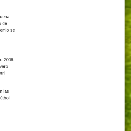
buena
o de
remio se
ño 2006.
lvaro
tri
n las
fútbol