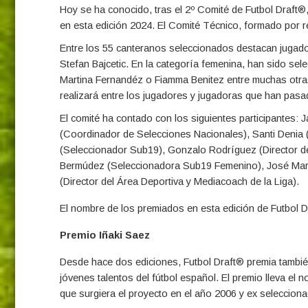
Hoy se ha conocido, tras el 2º Comité de Futbol Draft®,
en esta edición 2024. El Comité Técnico, formado por re
Entre los 55 canteranos seleccionados destacan juga
Stefan Bajcetic.
En la categoría femenina, han sido se
Martina Fernandéz o Fiamma Benitez
entre muchas otra
realizará entre los jugadores y jugadoras que han pasa
El comité ha contado con los siguientes participantes: 
(Coordinador de Selecciones Nacionales), Santi Denia
(Seleccionador Sub19), Gonzalo Rodríguez (Director de
Bermúdez (Seleccionadora Sub19 Femenino), José María 
(Director del Área Deportiva y Mediacoach de la Liga).
El nombre de los premiados en esta edición de Futbol Dr
Premio Iñaki Saez
Desde hace dos ediciones, Futbol Draft® premia tambié
jóvenes talentos del fútbol español. El premio lleva el
que surgiera el proyecto en el año 2006 y ex seleccion