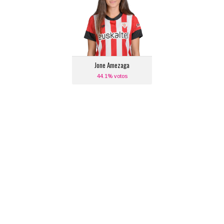
Posición:
Delantero Centro
Equipo actual:
Athletic de Bilbao
Jone Amezaga
44.1% votos