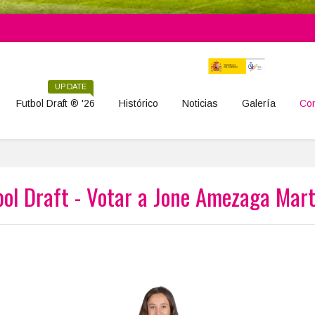
UPDATE
Futbol Draft ® '26
Histórico
Noticias
Galería
Con
bol Draft - Votar a Jone Amezaga Mart
Jone Amezaga