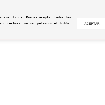
s analíticos. Puedes aceptar todas las
s o rechazar su uso pulsando el botón
ACEPTAR
 DRAFT ® '24
NOTICIAS
 somos?
¡Rumbo a la gran final en Nueva York!
2026-07-16
ité
El Comité Técnico se reúne para el pr
omité
2026-02-03
ité
Jone Amezaga y Manuel González, los 
2024-12-30
Arranca la votación del Premio del Pú
2024-12-04