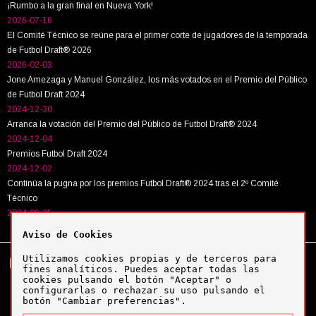
¡Rumbo a la gran final en Nueva York!
2026-07-16
El Comité Técnico se reúne para el primer corte de jugadores de la temporada
de Futbol Draft® 2026
2026-02-03
Jone Amezaga y Manuel González, los más votados en el Premio del Público
de Futbol Draft 2024
2024-12-30
Arranca la votación del Premio del Público de Futbol Draft® 2024
2024-12-04
Premios Futbol Draft 2024
2024-12-02
Continúa la pugna por los premios Futbol Draft® 2024 tras el 2º Comité
Técnico
2024-09-25
Aviso de Cookies
Utilizamos cookies propias y de terceros para
Tel:
+34 943 63 40 63
Política de cookies
fines analíticos. Puedes aceptar todas las
Política de privacidad
cookies pulsando el botón "Aceptar" o
Aviso legal
configurarlas o rechazar su uso pulsando el
botón "Cambiar preferencias".