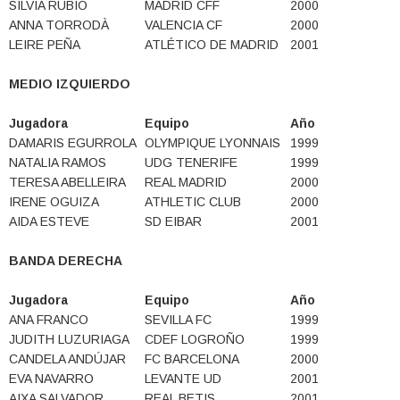
SILVIA RUBIO
MADRID CFF
2000
ANNA TORRODÀ
VALENCIA CF
2000
LEIRE PEÑA
ATLÉTICO DE MADRID
2001
MEDIO IZQUIERDO
Jugadora
Equipo
Año
DAMARIS EGURROLA
OLYMPIQUE LYONNAIS
1999
NATALIA RAMOS
UDG TENERIFE
1999
TERESA ABELLEIRA
REAL MADRID
2000
IRENE OGUIZA
ATHLETIC CLUB
2000
AIDA ESTEVE
SD EIBAR
2001
BANDA DERECHA
Jugadora
Equipo
Año
ANA FRANCO
SEVILLA FC
1999
JUDITH LUZURIAGA
CDEF LOGROÑO
1999
CANDELA ANDÚJAR
FC BARCELONA
2000
EVA NAVARRO
LEVANTE UD
2001
AIXA SALVADOR
REAL BETIS
2001