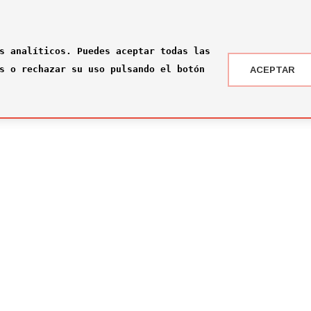
s analíticos. Puedes aceptar todas las
s o rechazar su uso pulsando el botón
ACEPTAR
 DRAFT ® '24
NOTICIAS
 somos?
¡Rumbo a la gran final en Nueva York!
2026-07-16
ité
El Comité Técnico se reúne para el pr
omité
2026-02-03
ité
Jone Amezaga y Manuel González, los 
2024-12-30
Arranca la votación del Premio del Pú
2024-12-04