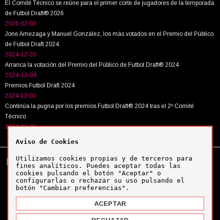
El Comité Técnico se reúne para el primer corte de jugadores de la temporada
de Futbol Draft® 2026
2026-02-03
Jone Amezaga y Manuel González, los más votados en el Premio del Público
de Futbol Draft 2024
2024-12-30
Arranca la votación del Premio del Público de Futbol Draft® 2024
2024-12-04
Premios Futbol Draft 2024
2024-12-02
Continúa la pugna por los premios Futbol Draft® 2024 tras el 2º Comité
Técnico
2024-09-25
Aviso de Cookies
Utilizamos cookies propias y de terceros para
Tel:
+34 943 63 40 63
Política de cookies
fines analíticos. Puedes aceptar todas las
Política de privacidad
cookies pulsando el botón "Aceptar" o
Aviso legal
configurarlas o rechazar su uso pulsando el
botón "Cambiar preferencias".
ACEPTAR
Copyright © Futbol Draft 2024