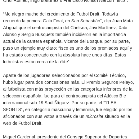
Oriol Romeu, Iñigo Martínez o Francisco Román Alarcón “Isco”.
“Me alegro mucho del crecimiento de Futbol Draft. Todavía
recuerdo la primera Gala Final, en San Sebastián”, dijo Juan Mata.
Al igual que el centrocampista del Chelsea, Javi Martínez, Xabi
Alonso y Sergio Busquets también incidieron en la importancia
actual de la cantera española. Vicente del Bosque, por su parte,
puso un ejemplo muy claro: “Isco es uno de los premiados aquí y
ha estado concentrado con la absoluta hace unos días. Estos
futbolistas están cerca de la élite”.
Aparte de los jugadores seleccionados por el Comité Técnico,
hubo lugar para dos concesiones más. El Premio Seguros Pelayo,
al futbolista con más proyección en las categorías inferiores de la
selección española, fue para el centrocampista del Atlético B e
internacional sub-19 Saúl Ñíguez. Por su parte, el “11 EA
SPORTS”, en categoría masculina y femenina, fue elegido por los
aficionados con sus votos a través de un
microsite
situado en la
web de Futbol Draft.
Miguel Cardenal, presidente del Consejo Superior de Deportes,