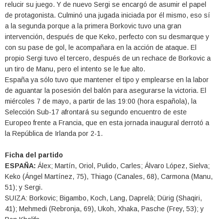
relucir su juego. Y de nuevo Sergi se encargó de asumir el papel
de protagonista. Culminó una jugada iniciada por él mismo, eso sí
a la segunda porque a la primera Borkovic tuvo una gran
intervención, después de que Keko, perfecto con su desmarque y
con su pase de gol, le acompañara en la acción de ataque. El
propio Sergi tuvo el tercero, después de un rechace de Borkovic a
un tiro de Manu, pero el intento se le fue alto.
España ya sólo tuvo que mantener el tipo y emplearse en la labor
de aguantar la posesión del balón para asegurarse la victoria. El
miércoles 7 de mayo, a partir de las 19:00 (hora española), la
Selección Sub-17 afrontará su segundo encuentro de este
Europeo frente a Francia, que en esta jornada inaugural derrotó a
la República de Irlanda por 2-1.
Ficha del partido
ESPAÑA:
Álex; Martín, Oriol, Pulido, Carles; Álvaro López, Sielva;
Keko (Ángel Martínez, 75), Thiago (Canales, 68), Carmona (Manu,
51); y Sergi.
SUIZA: Borkovic; Bigambo, Koch, Lang, Daprelà; Dürig (Shaqiri,
41); Mehmedi (Rebronja, 69), Ukoh, Xhaka, Pasche (Frey, 53); y