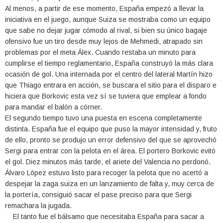
Al menos, a partir de ese momento, España empezó a llevar la
iniciativa en el juego, aunque Suiza se mostraba como un equipo
que sabe no dejar jugar cómodo al rival, si bien su único bagaje
ofensivo fue un tiro desde muy lejos de Mehmedi, atrapado sin
problemas por el meta Álex. Cuando restaba un minuto para
cumplirse el tiempo reglamentario, España construyó la más clara
ocasión de gol. Una internada por el centro del lateral Martín hizo
que Thiago entrara en acción, se buscara el sitio para el disparo e
hiciera que Borkovic esta vez sí se tuviera que emplear a fondo
para mandar el balón a córner.
El segundo tiempo tuvo una puesta en escena completamente
distinta. España fue el equipo que puso la mayor intensidad y, fruto
de ello, pronto se produjo un error defensivo del que se aprovechó
Sergi para entrar con la pelota en el área. El portero Borkovic evitó
el gol. Diez minutos más tarde, el ariete del Valencia no perdonó.
Álvaro López estuvo listo para recoger la pelota que no acertó a
despejar la zaga suiza en un lanzamiento de falta y, muy cerca de
la portería, consiguió sacar el pase preciso para que Sergi
remachara la jugada.
El tanto fue el bálsamo que necesitaba España para sacar a