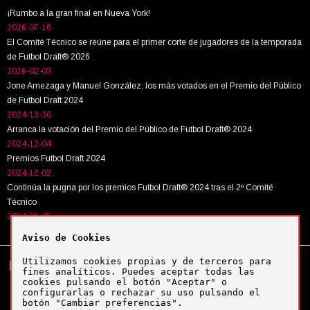
¡Rumbo a la gran final en Nueva York!
2026-07-16
El Comité Técnico se reúne para el primer corte de jugadores de la temporada
de Futbol Draft® 2026
2026-02-03
Jone Amezaga y Manuel González, los más votados en el Premio del Público
de Futbol Draft 2024
2024-12-30
Arranca la votación del Premio del Público de Futbol Draft® 2024
2024-12-04
Premios Futbol Draft 2024
2024-12-02
Continúa la pugna por los premios Futbol Draft® 2024 tras el 2º Comité
Técnico
2024-09-25
Aviso de Cookies
Utilizamos cookies propias y de terceros para
Tel:
+34 943 63 40 63
Política de cookies
fines analíticos. Puedes aceptar todas las
Política de privacidad
cookies pulsando el botón "Aceptar" o
Aviso legal
configurarlas o rechazar su uso pulsando el
botón "Cambiar preferencias".