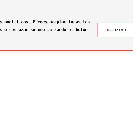
s analíticos. Puedes aceptar todas las
s o rechazar su uso pulsando el botón
ACEPTAR
 DRAFT ® '24
NOTICIAS
 somos?
¡Rumbo a la gran final en Nueva York!
2026-07-16
ité
El Comité Técnico se reúne para el pr
omité
2026-02-03
ité
Jone Amezaga y Manuel González, los 
2024-12-30
Arranca la votación del Premio del Pú
2024-12-04