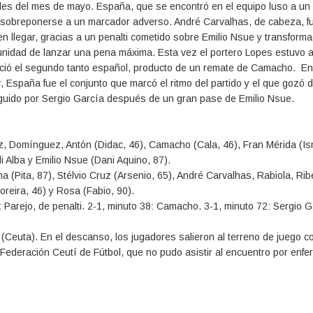
es del mes de mayo. España, que se encontró en el equipo luso a un 
 de sobreponerse a un marcador adverso. André Carvalhas, de cabeza, fu
n llegar, gracias a un penalti cometido sobre Emilio Nsue y transform
nidad de lanzar una pena máxima. Esta vez el portero Lopes estuvo a
ació el segundo tanto español, producto de un remate de Camacho. En
, España fue el conjunto que marcó el ritmo del partido y el que gozó d
seguido por Sergio García después de un gran pase de Emilio Nsue.
, Domínguez, Antón (Didac, 46), Camacho (Cala, 46), Fran Mérida (Is
di Alba y Emilio Nsue (Dani Aquino, 87).
Pita, 87), Stélvio Cruz (Arsenio, 65), André Carvalhas, Rabiola, Rib
oreira, 46) y Rosa (Fabio, 90).
 Parejo, de penalti. 2-1, minuto 38: Camacho. 3-1, minuto 72: Sergio 
euta). En el descanso, los jugadores salieron al terreno de juego c
Federación Ceutí de Fútbol, que no pudo asistir al encuentro por enf