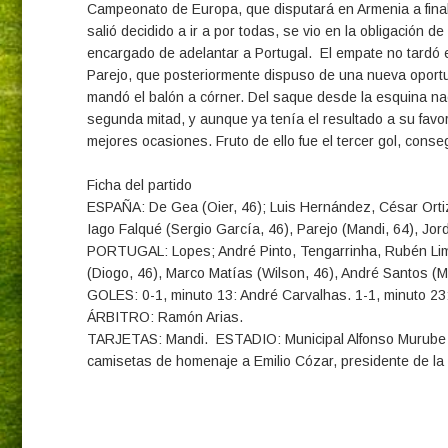
Campeonato de Europa, que disputará en Armenia a final
salió decidido a ir a por todas, se vio en la obligación
encargado de adelantar a Portugal. El empate no tardó e
Parejo, que posteriormente dispuso de una nueva oportu
mandó el balón a córner. Del saque desde la esquina n
segunda mitad, y aunque ya tenía el resultado a su favor
mejores ocasiones. Fruto de ello fue el tercer gol, con
Ficha del partido
ESPAÑA: De Gea (Oier, 46); Luis Hernández, César Ortiz
Iago Falqué (Sergio García, 46), Parejo (Mandi, 64), Jor
PORTUGAL: Lopes; André Pinto, Tengarrinha, Rubén Lima (
(Diogo, 46), Marco Matías (Wilson, 46), André Santos (M
GOLES: 0-1, minuto 13: André Carvalhas. 1-1, minuto 23:
ÁRBITRO: Ramón Arias.
TARJETAS: Mandi. ESTADIO: Municipal Alfonso Murube (C
camisetas de homenaje a Emilio Cózar, presidente de la 