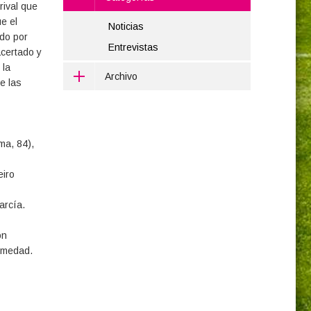
rival que
e el
Noticias
ado por
Entrevistas
certado y
 la
Archivo
e las
ma, 84),
eiro
García.
on
ermedad.