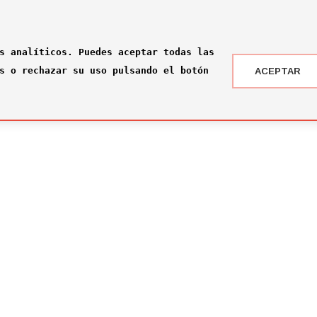
s analíticos. Puedes aceptar todas las
s o rechazar su uso pulsando el botón
ACEPTAR
 DRAFT ® '24
NOTICIAS
 somos?
¡Rumbo a la gran final en Nueva York!
2026-07-16
ité
El Comité Técnico se reúne para el pr
omité
2026-02-03
ité
Jone Amezaga y Manuel González, los 
2024-12-30
Arranca la votación del Premio del Pú
2024-12-04