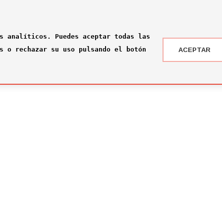
s analíticos. Puedes aceptar todas las
s o rechazar su uso pulsando el botón
ACEPTAR
 DRAFT ® '24
NOTICIAS
 somos?
¡Rumbo a la gran final en Nueva York!
2026-07-16
ité
El Comité Técnico se reúne para el pr
omité
2026-02-03
ité
Jone Amezaga y Manuel González, los 
2024-12-30
Arranca la votación del Premio del Pú
2024-12-04