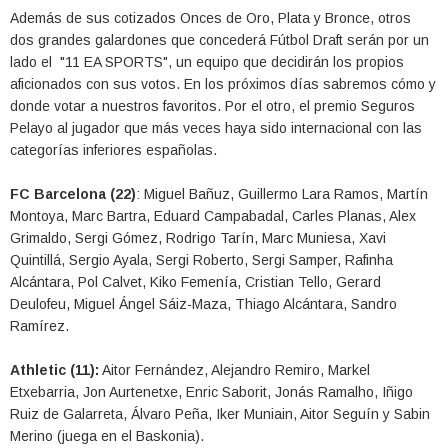
Además de sus cotizados Onces de Oro, Plata y Bronce, otros
dos grandes galardones que concederá Fútbol Draft serán por un
lado el "11 EA SPORTS", un equipo que decidirán los propios
aficionados con sus votos. En los próximos días sabremos cómo y
donde votar a nuestros favoritos. Por el otro, el premio Seguros
Pelayo al jugador que más veces haya sido internacional con las
categorías inferiores españolas.
FC Barcelona (22)
: Miguel Bañuz, Guillermo Lara Ramos, Martín
Montoya, Marc Bartra, Eduard Campabadal, Carles Planas, Alex
Grimaldo, Sergi Gómez, Rodrigo Tarín, Marc Muniesa, Xavi
Quintillá, Sergio Ayala, Sergi Roberto, Sergi Samper, Rafinha
Alcántara, Pol Calvet, Kiko Femenía, Cristian Tello, Gerard
Deulofeu, Miguel Ángel Sáiz-Maza, Thiago Alcántara, Sandro
Ramírez.
Athletic (11):
Aitor Fernández, Alejandro Remiro, Markel
Etxebarria, Jon Aurtenetxe, Enric Saborit, Jonás Ramalho, Iñigo
Ruiz de Galarreta, Álvaro Peña, Iker Muniain, Aitor Seguín y Sabin
Merino (juega en el Baskonia).