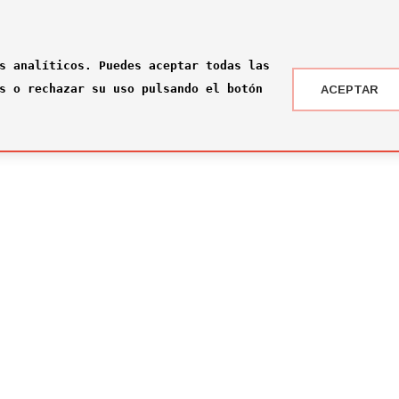
s analíticos. Puedes aceptar todas las
s o rechazar su uso pulsando el botón
ACEPTAR
 DRAFT ® '24
NOTICIAS
 somos?
¡Rumbo a la gran final en Nueva York!
2026-07-16
ité
El Comité Técnico se reúne para el pr
omité
2026-02-03
ité
Jone Amezaga y Manuel González, los 
2024-12-30
Arranca la votación del Premio del Pú
2024-12-04