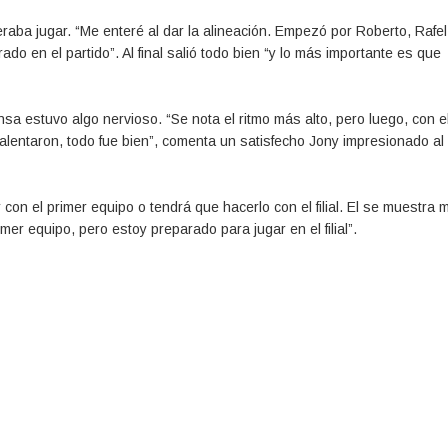
aba jugar. “Me enteré al dar la alineación. Empezó por Roberto, Rafe
o en el partido”. Al final salió todo bien “y lo más importante es que
sa estuvo algo nervioso. “Se nota el ritmo más alto, pero luego, con 
lentaron, todo fue bien”, comenta un satisfecho Jony impresionado al 
con el primer equipo o tendrá que hacerlo con el filial. El se muestra 
imer equipo, pero estoy preparado para jugar en el filial”.