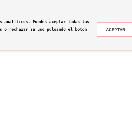
s analíticos. Puedes aceptar todas las
s o rechazar su uso pulsando el botón
ACEPTAR
 DRAFT ® '24
NOTICIAS
 somos?
¡Rumbo a la gran final en Nueva York!
2026-07-16
ité
El Comité Técnico se reúne para el pr
omité
2026-02-03
ité
Jone Amezaga y Manuel González, los 
2024-12-30
Arranca la votación del Premio del Pú
2024-12-04