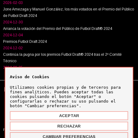
2026-02-03
Jone Amezaga y Manuel González, los más votados en el Premio del Público
de Futbol Draft 2024
2024-12-30
Arranca la votación del Premio del Público de Futbol Draft® 2024
2024-12-04
Premios Futbol Draft 2024
2024-12-02
Continúa la pugna por los premios Futbol Draft® 2024 tras el 2º Comité
Técnico
2024-09-25
Aviso de Cookies
Utilizamos cookies propias y de terceros para
Tel:
+34 943 63 40 63
Política de cookies
fines analíticos. Puedes aceptar todas las
Política de privacidad
cookies pulsando el botón "Aceptar" o
Aviso legal
configurarlas o rechazar su uso pulsando el
botón "Cambiar preferencias".
ACEPTAR
Copyright © Futbol Draft 2024
RECHAZAR
Powered by
MYFOCUS
CAMBIAR PREFERENCIAS