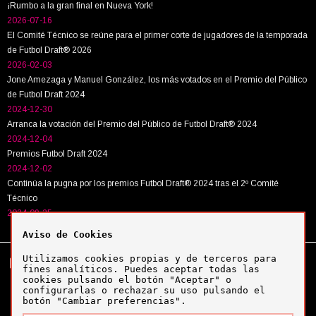
¡Rumbo a la gran final en Nueva York!
2026-07-16
El Comité Técnico se reúne para el primer corte de jugadores de la temporada
de Futbol Draft® 2026
2026-02-03
Jone Amezaga y Manuel González, los más votados en el Premio del Público
de Futbol Draft 2024
2024-12-30
Arranca la votación del Premio del Público de Futbol Draft® 2024
2024-12-04
Premios Futbol Draft 2024
2024-12-02
Continúa la pugna por los premios Futbol Draft® 2024 tras el 2º Comité
Técnico
2024-09-25
Aviso de Cookies
Utilizamos cookies propias y de terceros para
Tel:
+34 943 63 40 63
Política de cookies
fines analíticos. Puedes aceptar todas las
Política de privacidad
cookies pulsando el botón "Aceptar" o
Aviso legal
configurarlas o rechazar su uso pulsando el
botón "Cambiar preferencias".