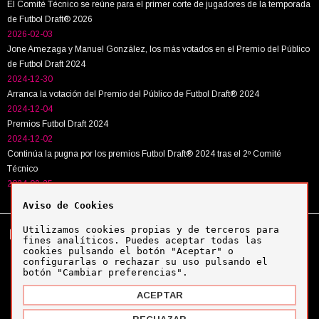
El Comité Técnico se reúne para el primer corte de jugadores de la temporada
de Futbol Draft® 2026
2026-02-03
Jone Amezaga y Manuel González, los más votados en el Premio del Público
de Futbol Draft 2024
2024-12-30
Arranca la votación del Premio del Público de Futbol Draft® 2024
2024-12-04
Premios Futbol Draft 2024
2024-12-02
Continúa la pugna por los premios Futbol Draft® 2024 tras el 2º Comité
Técnico
2024-09-25
Aviso de Cookies
Utilizamos cookies propias y de terceros para
Tel:
+34 943 63 40 63
Política de cookies
fines analíticos. Puedes aceptar todas las
Política de privacidad
cookies pulsando el botón "Aceptar" o
Aviso legal
configurarlas o rechazar su uso pulsando el
botón "Cambiar preferencias".
ACEPTAR
Copyright © Futbol Draft 2024