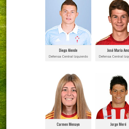
Diego Alende
José María Am
Posición:
Posición:
Defensa Central
Defensa Centra
Izquierdo
Izquierdo
Fecha de nacimiento:
Fecha de nacimie
1997-08-25
1998-04-09
Diego Alende
José María Am
Equipo actual:
Equipo actual
Defensa Central Izquierdo
Defensa Central Izq
R.C. Celta de Vigo
Sevilla F.C.
Carmen Menayo
Jorge Meré
Posición:
Posición:
Defensa Central
Defensa Centra
Izquierdo
Izquierdo
Fecha de nacimiento:
Fecha de nacimie
1998-04-14
1997-04-17
Carmen Menayo
Jorge Meré
Equipo actual:
Equipo actual