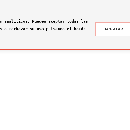
s analíticos. Puedes aceptar todas las
s o rechazar su uso pulsando el botón
ACEPTAR
 DRAFT ® '24
NOTICIAS
 somos?
¡Rumbo a la gran final en Nueva York!
2026-07-16
ité
El Comité Técnico se reúne para el pr
omité
2026-02-03
ité
Jone Amezaga y Manuel González, los 
2024-12-30
Arranca la votación del Premio del Pú
2024-12-04