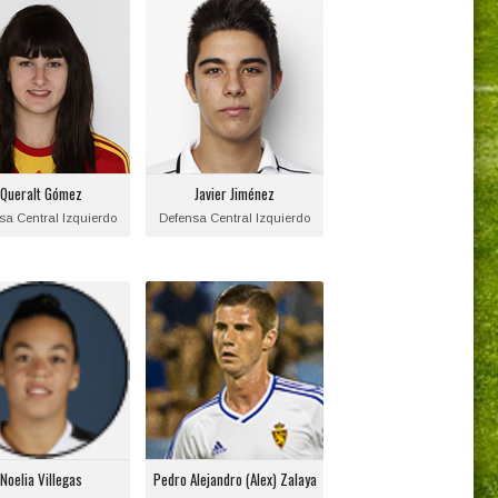
Queralt Gómez
Javier Jiménez
Posición:
Posición:
Defensa Central
Defensa Central
Izquierdo
Izquierdo
ha de nacimiento:
Fecha de nacimiento:
1997-03-11
Equipo actual:
Queralt Gómez
Javier Jiménez
Equipo actual:
sa Central Izquierdo
Defensa Central Izquierdo
Valencia C.F.
Noelia Villegas
Pedro Alejandro (Alex)
Zalaya
Posición:
Posición:
Defensa Central
Defensa Central
Izquierdo
Izquierdo
ha de nacimiento:
Fecha de nacimiento:
0000-00-00
1998-04-29
Noelia Villegas
Pedro Alejandro (Alex) Zalaya
Equipo actual: