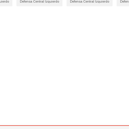
uierdo
Defensa Central Izquierdo
Defensa Central Izquierdo
Defen
ón
Athletic de Bilbao