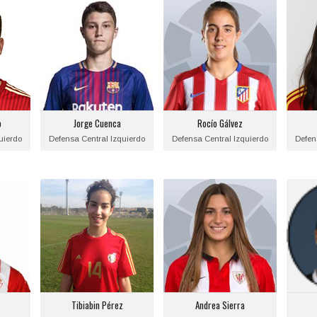
o
Jorge Cuenca
Rocío Gálvez
Posición:
Posición:
l
Defensa Central
Defensa Central
Izquierdo
Izquierdo
nto:
Fecha de nacimiento:
Fecha de nacimiento:
Fec
1999-11-17
1997-04-15
o
Jorge Cuenca
Rocío Gálvez
:
Equipo actual:
Equipo actual:
uierdo
Defensa Central Izquierdo
Defensa Central Izquierdo
Defen
F.C. Barcelona
Atlético de Madrid
Tibiabin Pérez
Andrea Sierra
Posición:
Posición:
l
Defensa Central
Defensa Central
Izquierdo
Izquierdo
nto:
Fecha de nacimiento:
Fecha de nacimiento:
Fec
0000-00-00
Equipo actual:
Tibiabin Pérez
Andrea Sierra
:
UD Tacuense
Equipo actual: