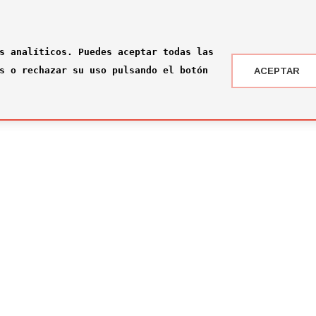
s analíticos. Puedes aceptar todas las
s o rechazar su uso pulsando el botón
ACEPTAR
 DRAFT ® '24
NOTICIAS
 somos?
¡Rumbo a la gran final en Nueva York!
2026-07-16
ité
El Comité Técnico se reúne para el pr
omité
2026-02-03
ité
Jone Amezaga y Manuel González, los 
2024-12-30
Arranca la votación del Premio del Pú
2024-12-04