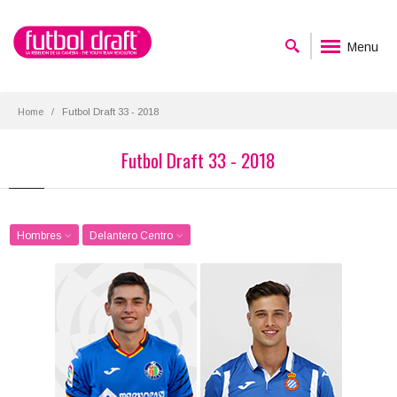
Menu
Home
Futbol Draft 33 - 2018
Futbol Draft 33 - 2018
Hombres
Delantero Centro
Hugo Duro
Javi Puado
Posición:
Posición:
Delantero Centro
Delantero Centro
Fecha de nacimiento:
Fecha de nacimiento:
1999-11-10
1998-05-25