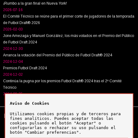
¡Rumbo a la gran final en Nueva York!
2026-07-16
El Comité Técnico se reúne para el primer corte de jugadores de la temporada
de Futbol Draft® 2026
2026-02-03
Jone Amezaga y Manuel González, los más votados en el Premio del Público
de Futbol Draft 2024
2024-12-30
Arranca la votación del Premio del Público de Futbol Draft® 2024
2024-12-04
Premios Futbol Draft 2024
2024-12-02
Continúa la pugna por los premios Futbol Draft® 2024 tras el 2º Comité
Técnico
2024-09-25
Aviso de Cookies
Utilizamos cookies propias y de terceros para
Tel:
+34 943 63 40 63
Política de cookies
fines analíticos. Puedes aceptar todas las
Política de privacidad
cookies pulsando el botón "Aceptar" o
Aviso legal
configurarlas o rechazar su uso pulsando el
botón "Cambiar preferencias".