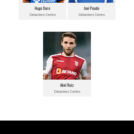
Equipo actual:
Equipo actual:
Hugo Duro
Javi Puado
Getafe C.F.
R.C.D. Espanyol
Delantero Centro
Delantero Centro
Abel Ruiz
Posición:
Delantero Centro
Fecha de nacimiento:
2000-01-18
Equipo actual:
Abel Ruiz
F.C. Barcelona
Delantero Centro