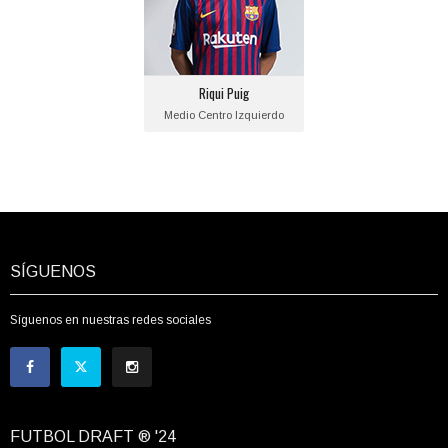
Fecha de nacimiento:
1999-08-13
Equipo actual:
Riqui Puig
F.C. Barcelona
Medio Centro Izquierdo
SÍGUENOS
Síguenos en nuestras redes sociales
FUTBOL DRAFT ® '24