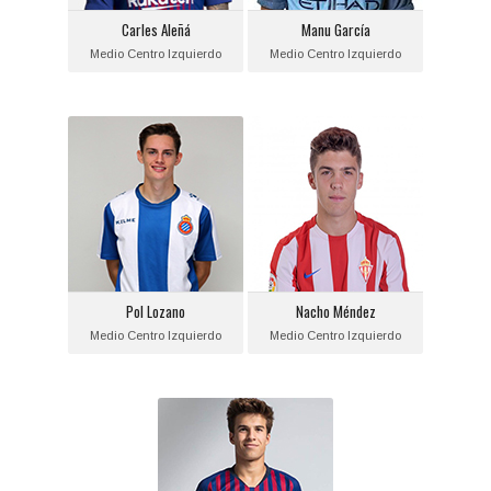
Equipo actual:
Equipo actual:
Carles Aleñá
Manu García
F.C. Barcelona
Manchester City F.C.
Medio Centro Izquierdo
Medio Centro Izquierdo
Pol Lozano
Nacho Méndez
Posición:
Posición:
Medio Centro Izquierdo
Medio Centro Izquierdo
Fecha de nacimiento:
Fecha de nacimiento:
1999-10-06
1998-03-30
Equipo actual:
Equipo actual:
Pol Lozano
Nacho Méndez
R.C.D. Espanyol
Sporting de Gijón
Medio Centro Izquierdo
Medio Centro Izquierdo
Riqui Puig
Posición:
Medio Centro Izquierdo