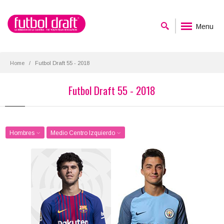
Menu
Home
Futbol Draft 55 - 2018
Futbol Draft 55 - 2018
Hombres
Medio Centro Izquierdo
Carles Aleñá
Manu García
Posición:
Posición:
Medio Centro Izquierdo
Medio Centro Izquierdo
Fecha de nacimiento:
Fecha de nacimiento:
1998-01-05
1998-01-02