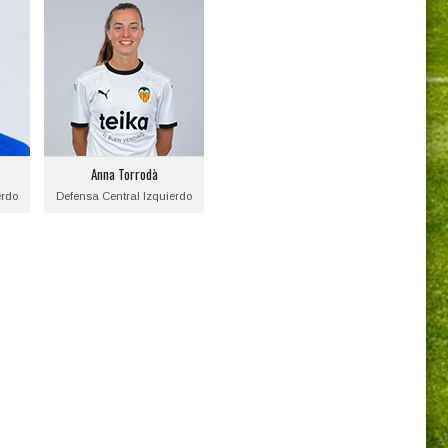
Anna Torrodà
Posición:
Defensa Central
Izquierdo
o:
Fecha de nacimiento:
2001-01-21
Anna Torrodà
Equipo actual:
erdo
Defensa Central Izquierdo
Valencia C.F.