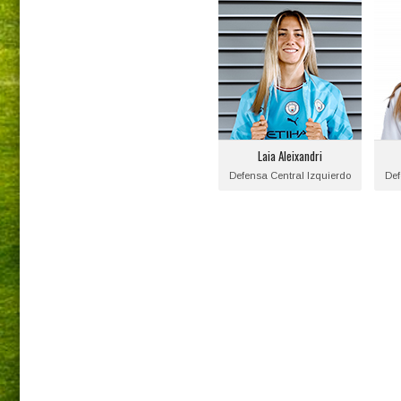
Laia Aleixandri
Posición:
Defensa Central
Izquierdo
Fecha de nacimiento:
F
2000-08-25
Laia Aleixandri
Equipo actual:
Defensa Central Izquierdo
Def
Manchester City F.C.