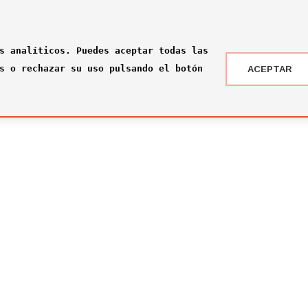
s analíticos. Puedes aceptar todas las
s o rechazar su uso pulsando el botón
ACEPTAR
 DRAFT ® '24
NOTICIAS
 somos?
¡Rumbo a la gran final en Nueva York!
2026-07-16
ité
El Comité Técnico se reúne para el pr
omité
2026-02-03
ité
Jone Amezaga y Manuel González, los 
2024-12-30
Arranca la votación del Premio del Pú
2024-12-04