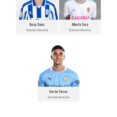
Fecha de nacimiento:
Fecha de nacimiento:
2001-02-21
1999-03-09
Equipo actual:
Equipo actual:
Borja Sainz
Alberto Soro
Deportivo Alavés
Real Zaragoza
Banda Derecha
Banda Derecha
Ferrán Torres
Posición:
Banda Derecha
Fecha de nacimiento:
2000-02-29
Equipo actual:
Ferrán Torres
Valencia C.F.
Banda Derecha