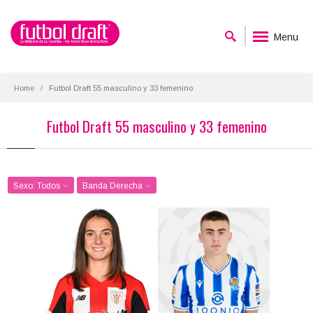
Menu
Home
Futbol Draft 55 masculino y 33 femenino
Futbol Draft 55 masculino y 33 femenino
Sexo: Todos
Banda Derecha
Ane Azkona
Ander Barrenetxea
Posición:
Posición:
Banda Derecha
Banda Derecha
Fecha de nacimiento:
Fecha de nacimiento:
1998-05-11
2001-12-27