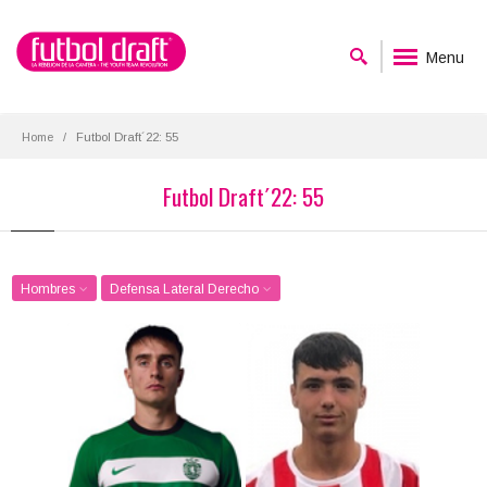
Menu
Home
Futbol Draft´22: 55
Futbol Draft´22: 55
Hombres
Defensa Lateral Derecho
Iván Fresneda
Arnau Martínez
Posición:
Posición:
Defensa Lateral Derecho
Defensa Lateral Derecho
Fecha de nacimiento:
Fecha de nacimiento:
2004-09-28
2003-04-25