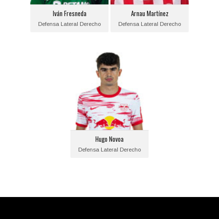
Equipo actual:
Equipo actual:
Iván Fresneda
Arnau Martínez
Sporting Club Portugal
Girona F.C.
Defensa Lateral Derecho
Defensa Lateral Derecho
Hugo Novoa
Posición:
Defensa Lateral Derecho
Fecha de nacimiento:
2003-01-24
Equipo actual:
Hugo Novoa
R.B Leipzig
Defensa Lateral Derecho