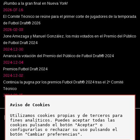
¡Rumbo a la gran final en Nueva York!
2026-07-16
El Comité Técnico se reúne para el primer corte de jugadores de la temporada
de Futbol Draft® 2026
2026-02-03
Jone Amezaga y Manuel González, los más votados en el Premio del Público
de Futbol Draft 2024
2024-12-30
Arranca la votación del Premio del Público de Futbol Draft® 2024
2024-12-04
Premios Futbol Draft 2024
2024-12-02
Continúa la pugna por los premios Futbol Draft® 2024 tras el 2º Comité
Técnico
2024-09-25
Aviso de Cookies
Utilizamos cookies propias y de terceros para
Tel:
+34 943 63 40 63
Política de cookies
fines analíticos. Puedes aceptar todas las
Política de privacidad
cookies pulsando el botón "Aceptar" o
Aviso legal
configurarlas o rechazar su uso pulsando el
botón "Cambiar preferencias".