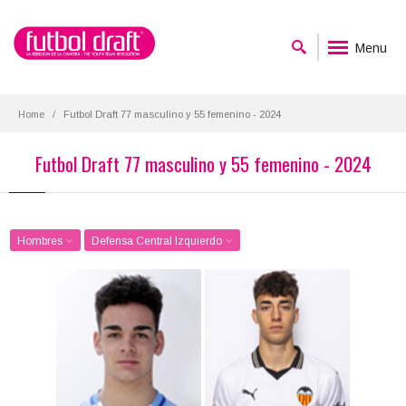
Menu
Home
Futbol Draft 77 masculino y 55 femenino - 2024
Futbol Draft 77 masculino y 55 femenino - 2024
Hombres
Defensa Central Izquierdo
Andrés Carlos Caro
Iker Córdoba
Posición:
Posición:
Defensa Central
Defensa Central
Izquierdo
Izquierdo
Fecha de nacimiento:
Fecha de nacimiento:
2004-02-01
2005-11-11