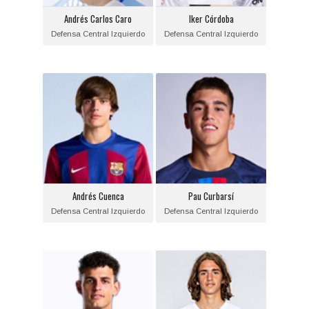
Andrés Carlos Caro
Iker Córdoba
Equipo actual:
Equipo actual:
Defensa Central Izquierdo
Defensa Central Izquierdo
Real Betis Balonbié
Valencia C.F.
Andrés Cuenca
Pau Curbarsí
Posición:
Posición:
Defensa Central
Defensa Central
Izquierdo
Izquierdo
Fecha de nacimiento:
Fecha de nacimiento:
2007-06-11
2007-01-22
Andrés Cuenca
Pau Curbarsí
Equipo actual:
Equipo actual:
Defensa Central Izquierdo
Defensa Central Izquierdo
F.C. Barcelona
F.C. Barcelona
Sergi Domínguez
Yarek Gasiorowski
Posición:
Posición:
Defensa Central
Defensa Central