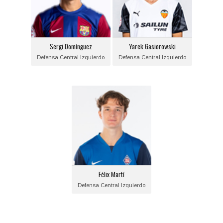
Izquierdo
Izquierdo
Fecha de nacimiento:
Fecha de nacimiento:
2005-04-01
2005-01-12
Sergi Domínguez
Yarek Gasiorowski
Equipo actual:
Equipo actual:
Defensa Central Izquierdo
Defensa Central Izquierdo
F.C. Barcelona
Valencia C.F.
Félix Martí
Posición:
Defensa Central
Izquierdo
Fecha de nacimiento:
2004-04-21
Félix Martí
Equipo actual:
Defensa Central Izquierdo
SD Amorebieta