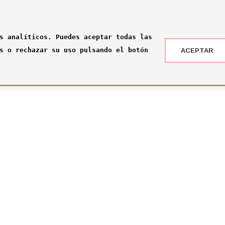
s analíticos. Puedes aceptar todas las
s o rechazar su uso pulsando el botón
ACEPTAR
 DRAFT ® '24
NOTICIAS
 somos?
¡Rumbo a la gran final en Nueva York!
2026-07-16
ité
El Comité Técnico se reúne para el pr
omité
2026-02-03
ité
Jone Amezaga y Manuel González, los 
2024-12-30
Arranca la votación del Premio del Pú
2024-12-04