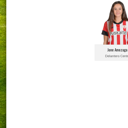
Jone Amezaga
Posición:
Delantero Cent
Fecha de nacimie
2005-01-02
Equipo actual
Jone Amezaga
Athletic de Bilb
Delantero Cent