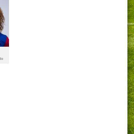
do
o:
do