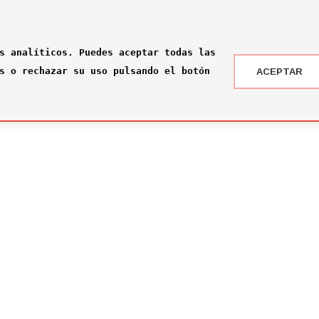
s analíticos. Puedes aceptar todas las
s o rechazar su uso pulsando el botón
ACEPTAR
 DRAFT ® '24
NOTICIAS
 somos?
¡Rumbo a la gran final en Nueva York!
2026-07-16
ité
El Comité Técnico se reúne para el pr
omité
2026-02-03
ité
Jone Amezaga y Manuel González, los 
2024-12-30
Arranca la votación del Premio del Pú
2024-12-04