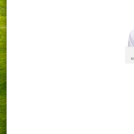
M
F
M