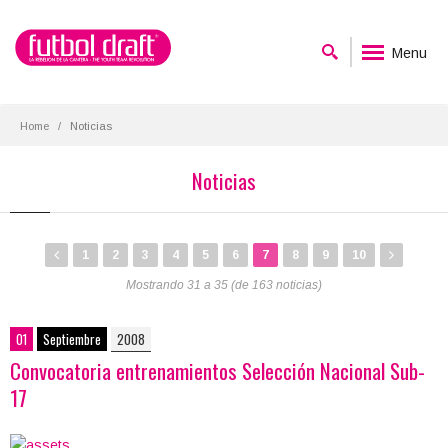
Menu
Home
Noticias
Noticias
1
2
3
4
5
6
7
8
9
10
Mostrando 31 a 35 (de 163 noticias)
01
Septiembre
2008
Convocatoria entrenamientos Selección Nacional Sub-
17