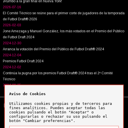
¡Rumbo a la gran final en Nueva York!
2026-07-16
El Comité Técnico se reúne para el primer corte de jugadores de la temporada
de Futbol Draft® 2026
2026-02-03
Jone Amezaga y Manuel González, los más votados en el Premio del Público
de Futbol Draft 2024
2024-12-30
Arranca la votación del Premio del Público de Futbol Draft® 2024
2024-12-04
Premios Futbol Draft 2024
2024-12-02
Continúa la pugna por los premios Futbol Draft® 2024 tras el 2º Comité
Técnico
2024-09-25
Aviso de Cookies
Utilizamos cookies propias y de terceros para
Tel:
+34 943 63 40 63
Política de cookies
fines analíticos. Puedes aceptar todas las
Política de privacidad
cookies pulsando el botón "Aceptar" o
Aviso legal
configurarlas o rechazar su uso pulsando el
botón "Cambiar preferencias".