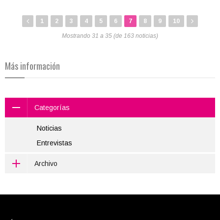
1
2
3
4
5
6
7
8
9
10
Mostrando 31 a 35 (de 163 noticias)
Más información
Categorías
Noticias
Entrevistas
Archivo