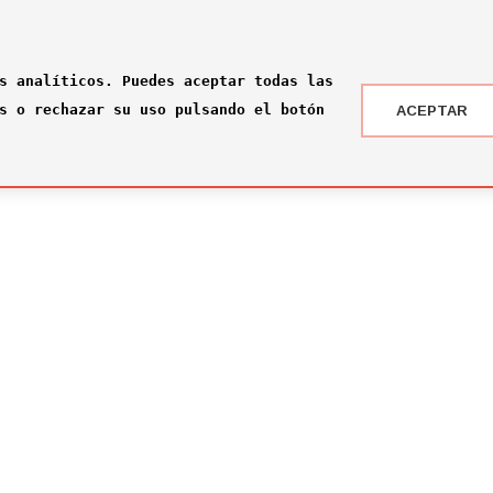
s analíticos. Puedes aceptar todas las
s o rechazar su uso pulsando el botón
ACEPTAR
 DRAFT ® '24
NOTICIAS
 somos?
¡Rumbo a la gran final en Nueva York!
2026-07-16
ité
El Comité Técnico se reúne para el pr
omité
2026-02-03
ité
Jone Amezaga y Manuel González, los 
2024-12-30
Arranca la votación del Premio del Pú
2024-12-04