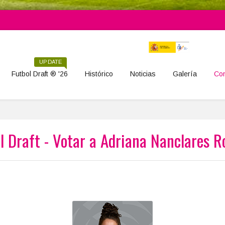
UPDATE
Futbol Draft ® '26
Histórico
Noticias
Galería
Con
l Draft - Votar a Adriana Nanclares 
Adriana Nanclares