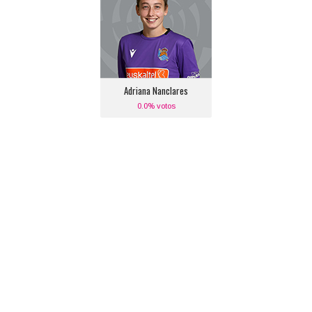
Posición:
Portero
Equipo actual:
Real Sociedad
Adriana Nanclares
0.0% votos