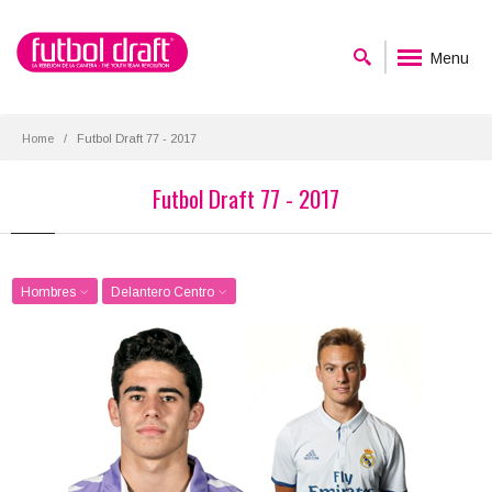
Menu
Home
Futbol Draft 77 - 2017
Futbol Draft 77 - 2017
Hombres
Delantero Centro
Miguel de la Fuente
Dani Gómez
Posición:
Posición:
Delantero Centro
Delantero Centro
Fecha de nacimiento:
Fecha de nacimiento:
1999-09-03
1998-07-30