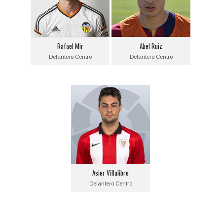
Fecha de nacimiento:
Fecha de nacimiento:
1997-06-18
2000-01-28
Equipo actual:
Equipo actual:
Rafael Mir
Abel Ruiz
Valencia C.F.
F.C. Barcelona
Delantero Centro
Delantero Centro
Asier Villalibre
Posición:
Delantero Centro
Fecha de nacimiento:
1997-09-30
Equipo actual:
Asier Villalibre
Athletic de Bilbao
Delantero Centro