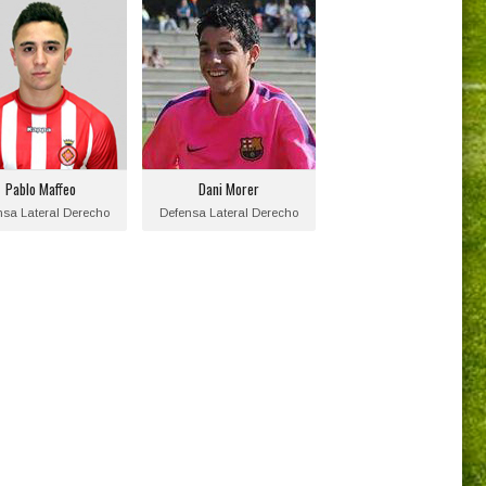
Pablo Maffeo
Dani Morer
Posición:
Posición:
nsa Lateral Derecho
Defensa Lateral Derecho
ha de nacimiento:
Fecha de nacimiento:
1997-07-12
1998-02-05
Equipo actual:
Equipo actual:
Pablo Maffeo
Dani Morer
Girona F.C.
F.C. Barcelona
nsa Lateral Derecho
Defensa Lateral Derecho