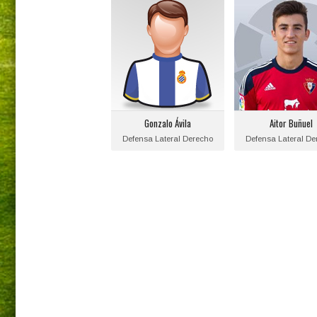
Gonzalo Ávila
Aitor Buñuel
Posición:
Posición:
Defensa Lateral Derecho
Defensa Lateral De
Fecha de nacimiento:
Fecha de nacimie
1998-01-26
1998-02-10
Equipo actual:
Equipo actual
Gonzalo Ávila
Aitor Buñuel
R.C.D. Espanyol
C.A. Osasuna
Defensa Lateral Derecho
Defensa Lateral De