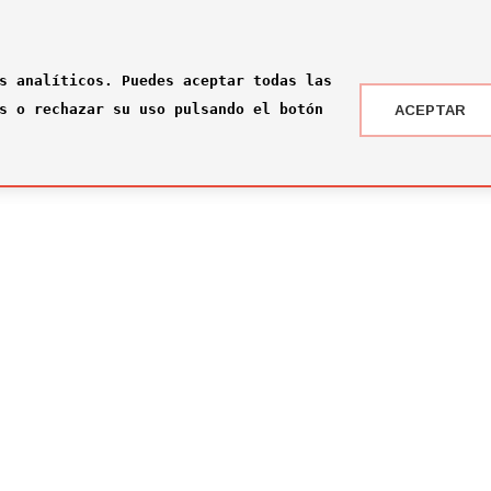
s analíticos. Puedes aceptar todas las
s o rechazar su uso pulsando el botón
ACEPTAR
 DRAFT ® '24
NOTICIAS
 somos?
¡Rumbo a la gran final en Nueva York!
2026-07-16
ité
El Comité Técnico se reúne para el pr
omité
2026-02-03
ité
Jone Amezaga y Manuel González, los 
2024-12-30
Arranca la votación del Premio del Pú
2024-12-04