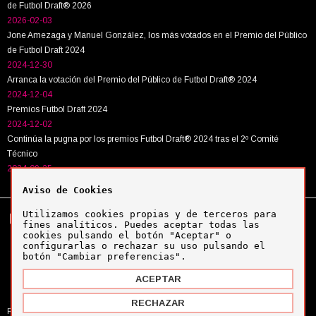
de Futbol Draft® 2026
2026-02-03
Jone Amezaga y Manuel González, los más votados en el Premio del Público
de Futbol Draft 2024
2024-12-30
Arranca la votación del Premio del Público de Futbol Draft® 2024
2024-12-04
Premios Futbol Draft 2024
2024-12-02
Continúa la pugna por los premios Futbol Draft® 2024 tras el 2º Comité
Técnico
2024-09-25
Aviso de Cookies
Utilizamos cookies propias y de terceros para
Tel:
+34 943 63 40 63
Política de cookies
fines analíticos. Puedes aceptar todas las
Política de privacidad
cookies pulsando el botón "Aceptar" o
Aviso legal
configurarlas o rechazar su uso pulsando el
botón "Cambiar preferencias".
ACEPTAR
Copyright © Futbol Draft 2024
RECHAZAR
Powered by
MYFOCUS