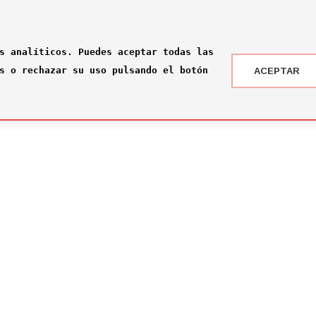
s analíticos. Puedes aceptar todas las
s o rechazar su uso pulsando el botón
ACEPTAR
 DRAFT ® '24
NOTICIAS
 somos?
¡Rumbo a la gran final en Nueva York!
2026-07-16
ité
El Comité Técnico se reúne para el pr
omité
2026-02-03
ité
Jone Amezaga y Manuel González, los 
2024-12-30
Arranca la votación del Premio del Pú
2024-12-04