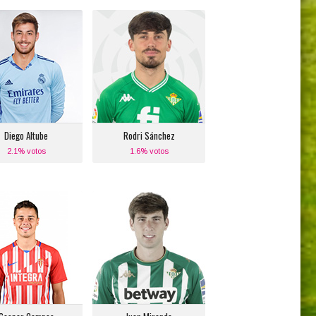
Diego Altube
Rodri Sánchez
Posición:
Posición:
Portero
Media Punta
Equipo actual:
Equipo actual:
Real Madrid
Real Betis Balompié
Diego Altube
Rodri Sánchez
2.1% votos
1.6% votos
Gaspar Campos
Juan Miranda
Posición:
Posición:
anda Izquierda
Defensa Lateral
Izquierdo
Equipo actual:
porting de Gijón
Equipo actual:
Real Betis Balompié