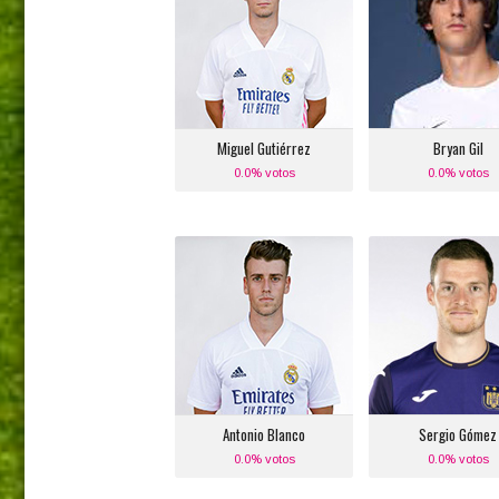
Posición:
Posición:
Defensa Lateral
Banda Izquier
Izquierdo
Equipo actual
Equipo actual:
Sevilla F.C.
Real Madrid
Miguel Gutiérrez
Bryan Gil
0.0% votos
0.0% votos
Antonio Blanco
Sergio Gómez
Posición:
Posición:
Medio Centro Derecho
Defensa Latera
Izquierdo
Equipo actual:
Real Madrid
Equipo actual
Anderletch
Antonio Blanco
Sergio Gómez
0.0% votos
0.0% votos