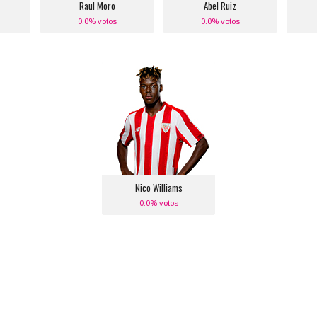
Raul Moro
Abel Ruiz
0.0% votos
0.0% votos
Nico Williams
Posición:
Banda Derecha
Equipo actual:
Athletic de Bilbao
Nico Williams
0.0% votos