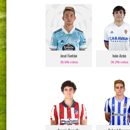
José Fontán
Iván Azón
Posición:
Posición:
Defensa Central
Delantero Cent
Izquierdo
Equipo actual
Equipo actual:
Real Zaragoz
Celta de Vigo
José Fontán
Iván Azón
36.6% votos
36.2% votos
Sergio Camello
Robert Navarr
Posición:
Posición:
Delantero Centro
Media Punta
Equipo actual:
Equipo actual
Atlético de Madrid
Real Socieda