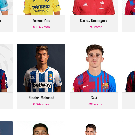
Villarreal C.F.
Equipo actual:
Celta de Vigo
Man
a
Yeremi Pino
Carlos Domínguez
0.1% votos
0.1% votos
z
Nicolás Melamed
Gavi
Posición:
Posición:
ierdo
Media Punta
Medio Centro Izquierdo
:
Equipo actual:
Equipo actual:
a
R.C.D. Espanyol
F.C. Barcelona
z
Nicolás Melamed
Gavi
0.0% votos
0.0% votos
Jon Karrikaburu
Oihan Sancet