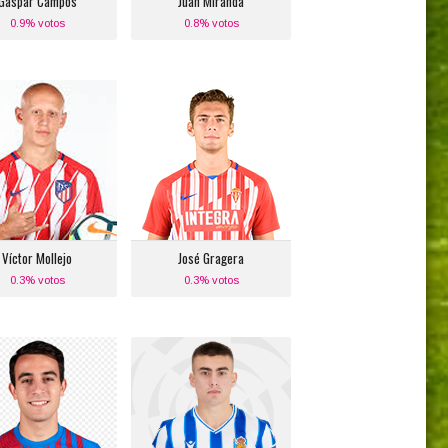
Gaspar Campos
Juan Miranda
0.9% votos
0.8% votos
Víctor Mollejo
José Gragera
Posición:
Posición:
anda Izquierda
Medio Centro Izquierdo
Equipo actual:
Equipo actual:
tlético de Madrid
Sporting de Gijón
Víctor Mollejo
José Gragera
0.3% votos
0.3% votos
Eric Garcia
Ander Barrenetxea
Posición:
Posición:
Defensa Central
Banda Derecha
Izquierdo
Equipo actual: