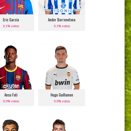
Equipo actual:
Real Sociedad
chester City F.C.
Eric Garcia
Ander Barrenetxea
0.1% votos
0.1% votos
Ansu Fati
Hugo Guillamon
Posición:
Posición:
Media Punta
Defensa Central Derecho
Equipo actual:
Equipo actual:
F.C. Barcelona
Valencia C.F.
Ansu Fati
Hugo Guillamon
0.0% votos
0.0% votos
Manu Sánchez
Julen Agirrezabala