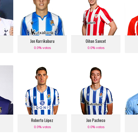
Posición:
Posición:
da
Delantero Centro
Medio Centro Izquierdo
:
Equipo actual:
Equipo actual:
Real Sociedad
Athletic de Bilbao
A
Jon Karrikaburu
Oihan Sancet
0.0% votos
0.0% votos
Roberto López
Jon Pacheco
Posición:
Posición:
l
Media Punta
Defensa Central
Izquierdo
Equipo actual:
:
Real Sociedad
Equipo actual:
Real Sociedad
Roberto López
Jon Pacheco
0.0% votos
0.0% votos