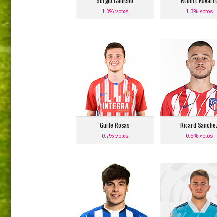
Sergio Camello
Robert Navarr
1.3% votos
1.3% votos
Guille Rosas
Ricard Sanche
Posición:
Posición:
Defensa Lateral Derecho
Defensa Lateral De
Equipo actual:
Equipo actual
Sporting de Gijón
Atlético de Madr
Guille Rosas
Ricard Sanche
0.7% votos
0.5% votos
Julen Lobete
Sergio Carreir
Posición:
Posición:
Banda Izquierda
Defensa Lateral De
Equipo actual:
Equipo actual