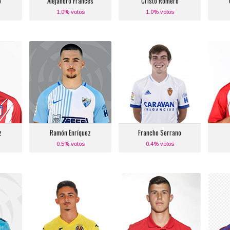
o
Alejandro Francés
Cristo Romero
1.0% votos
1.0% votos
z
Ramón Enríquez
Francho Serrano
Posición:
Posición:
recho
Medio Centro Derecho
Medio Centro Derecho
B
:
Equipo actual:
Equipo actual:
id
Málaga C.F.
Real Zaragoza
A
z
Ramón Enríquez
Francho Serrano
0.5% votos
0.4% votos
a
Yeremi Pino
Carlos Domínguez
Posición:
Posición:
recho
Banda Derecha
Defensa Central
Izquierdo
:
Equipo actual: