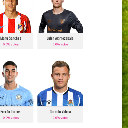
Posición:
Posición:
Defensa Lateral
Portero
Izquierdo
Equipo actual:
Equipo actual:
Athletic de Bilbao
tlético de Madrid
Manu Sánchez
Julen Agirrezabala
0.0% votos
0.0% votos
Ferrán Torres
Germán Valera
Posición:
Posición:
Banda Derecha
Banda Izquierda
Equipo actual:
Equipo actual:
Valencia C.F.
Atlético de Madrid
Ferrán Torres
Germán Valera
0.0% votos
0.0% votos