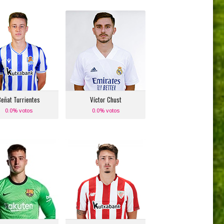
eñat Turrientes
Víctor Chust
Posición:
Posición:
io Centro Derecho
Defensa Central Derecho
Equipo actual:
Equipo actual:
Real Sociedad
Real Madrid
eñat Turrientes
Víctor Chust
0.0% votos
0.0% votos
Arnau Tenas
Unai Vencedor
Posición:
Posición:
Portero
Medio Centro Derecho
Equipo actual:
Equipo actual:
F.C. Barcelona
Athletic de Bilbao