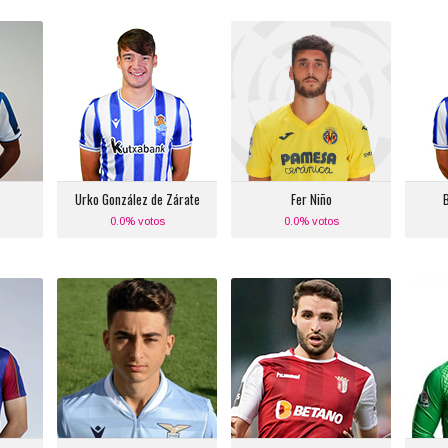
Urko González de Zárate
Fer Niño
B
Posición:
Posición:
recho
Defensa Central Derecho
Delantero Centro
Med
:
Equipo actual:
Equipo actual:
l
Real Sociedad
Villarreal C.F.
Urko González de Zárate
Fer Niño
B
0.0% votos
0.0% votos
Raul Moro
Abel Ruiz
Posición:
Posición:
ierdo
Banda Derecha
Delantero Centro
:
Equipo actual:
Equipo actual:
a
Lazio
F.C. Barcelona