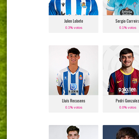
Real Sociedad
Celta de Vigo
Julen Lobete
Sergio Carreir
0.3% votos
0.1% votos
Lluís Recasens
Pedri Gonzale
Posición:
Posición:
Defensa Central
Medio Centro Izqu
Izquierdo
Equipo actual
Equipo actual:
F.C. Barcelon
R.C.D. Espanyol
Lluís Recasens
Pedri Gonzale
0.1% votos
0.0% votos
Miguel Gutiérrez
Bryan Gil