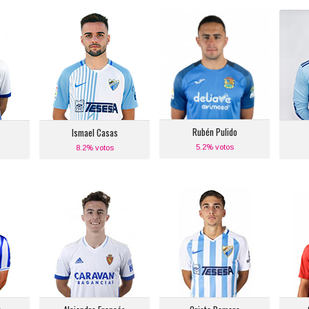
Ismael Casas
Rubén Pulido
Posición:
Posición:
ro
Defensa Lateral Derecho
Defensa Central Derecho
:
Equipo actual:
Equipo actual:
a
Málaga C.F.
Fuenlabrada
Rubén Pulido
Ismael Casas
5.2% votos
8.2% votos
o
Alejandro Francés
Cristo Romero
Posición:
Posición:
Defensa Central Derecho
Defensa Lateral
B
Izquierdo
:
Equipo actual:
d
Real Zaragoza
Equipo actual:
S
Málaga C.F.