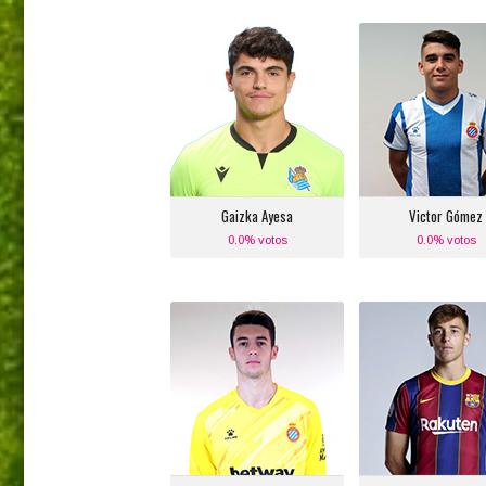
Gaizka Ayesa
Victor Gómez
Posición:
Posición:
Portero
Defensa Lateral De
Equipo actual:
Equipo actual
Real Sociedad
R.C.D. Espanyo
Gaizka Ayesa
Victor Gómez
0.0% votos
0.0% votos
Joan Garcia
Nico González
Posición:
Posición:
Portero
Medio Centro Izqu
Equipo actual:
Equipo actual
R.C.D. Espanyol
F.C. Barcelon