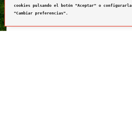
cookies pulsando el botón "Aceptar" o configurarla
"Cambiar preferencias".
SÍGUENOS
FUTBOL
Síguenos en nuestras redes sociales
¿Quiénes
Primer com
Segundo c
Tercer com
Galería