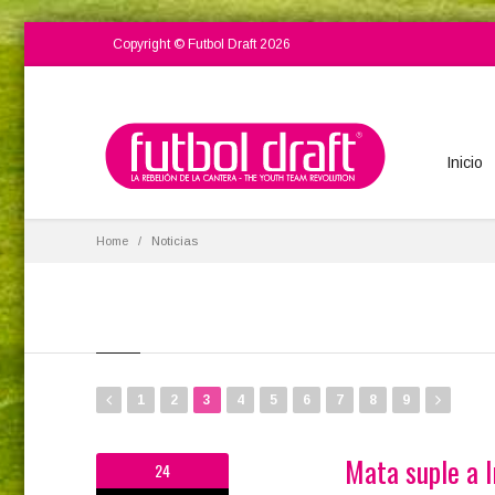
Copyright © Futbol Draft 2026
Inicio
Home
Noticias
1
2
3
4
5
6
7
8
9
Mata suple a I
24