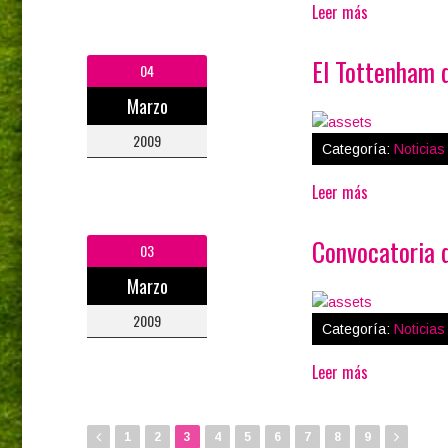
Leer más
El Tottenham q
04
Marzo
2009
Categoría:
Noticia
Leer más
Convocatoria d
03
Marzo
2009
Categoría:
Noticia
Leer más
1
2
3
4
5
6
7
8
9