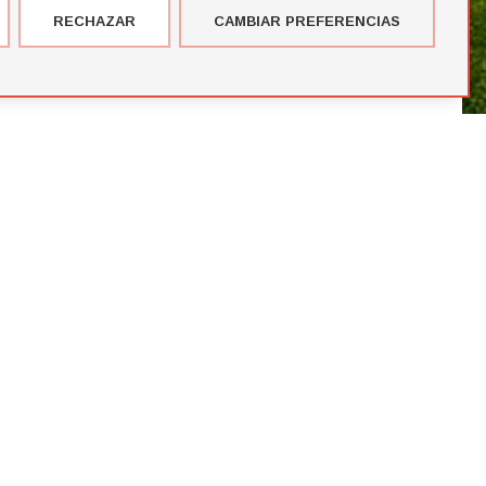
RECHAZAR
CAMBIAR PREFERENCIAS
imer corte de jugadores de la temporada de Futbol Draft® 2026
más votados en el Premio del Público de Futbol Draft 2024
blico de Futbol Draft® 2024
bol Draft® 2024 tras el 2º Comité Técnico