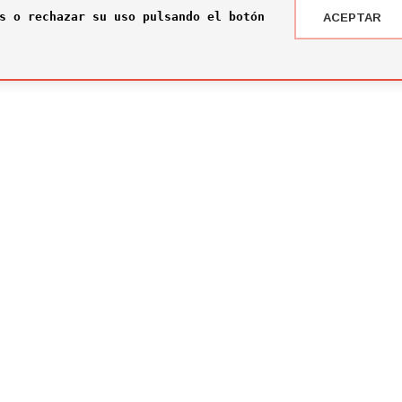
s o rechazar su uso pulsando el botón
ACEPTAR
 DRAFT ® '24
NOTICIAS
 somos?
¡Rumbo a la gran final en Nueva York!
2026-07-16
ité
El Comité Técnico se reúne para el pr
omité
2026-02-03
ité
Jone Amezaga y Manuel González, los 
2024-12-30
Arranca la votación del Premio del Pú
2024-12-04
Premios Futbol Draft 2024
2024-12-02
Continúa la pugna por los premios Fut
2024-09-25